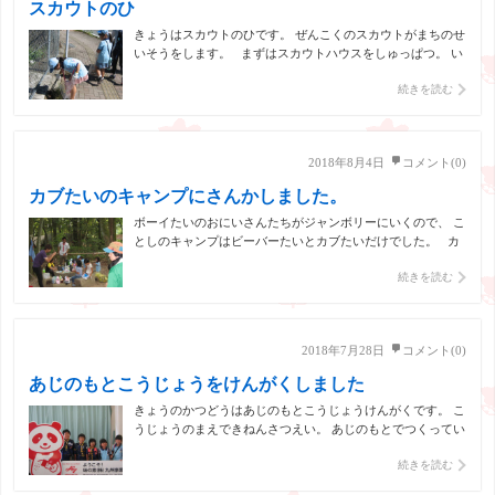
スカウトのひ
きょうはスカウトのひです。 ぜんこくのスカウトがまちのせ
いそうをします。 まずはスカウトハウスをしゅっぱつ。 い
っぱいゴミがおちていますね。 こんなところにもゴミがあ
続きを読む
りました。 くるめえきにちかづいてきました。 こんなにい
っぱいとりました。 スカウトハ […]
2018年8月4日
コメント(0)
カブたいのキャンプにさんかしました。
ボーイたいのおにいさんたちがジャンボリーにいくので、 こ
としのキャンプはビーバーたいとカブたいだけでした。 カ
ブたいがつくってくれたカレーをたべます。 みんなでたべる
続きを読む
カレーはおいしいね！ このあとはキャンプファイヤー。 く
らくてしゃしんがうつらなくてざんねん・・・ […]
2018年7月28日
コメント(0)
あじのもとこうじょうをけんがくしました
きょうのかつどうはあじのもとこうじょうけんがくです。 こ
うじょうのまえできねんさつえい。 あじのもとでつくってい
るアミノさんのじっけんです。 アミノさんはおいしかった
続きを読む
り、あまかったり ひとのからだをつくっているのもあみのさ
んだそうです。 ここでもきねんさつえい。 さいごはバスで